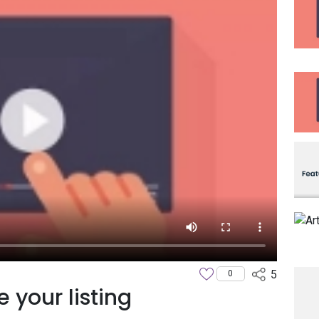
5
0
 your listing