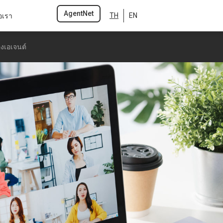
AgentNet
อเรา
TH
EN
งเอเจนต์