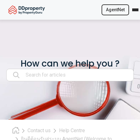
AgentNet
Skip
to
content
How can we help you ?
Search:
Contact us
Help Centre
ยินดีต้อนรับสู่ระบบ AgentNet (Welcome to