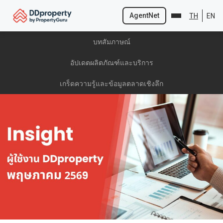
AgentNet
TH
EN
Skip
บทสัมภาษณ์
to
content
อัปเดตผลิตภัณฑ์และบริการ
เกร็ดความรู้และข้อมูลตลาดเชิงลึก