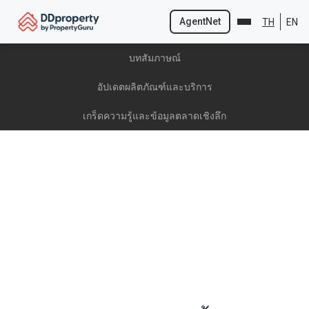
AgentNet
TH
EN
Skip
บทสัมภาษณ์
to
content
อัปเดตผลิตภัณฑ์และบริการ
เกร็ดความรู้และข้อมูลตลาดเชิงลึก