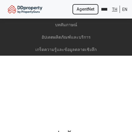
AgentNet
TH
EN
Skip
บทสัมภาษณ์
to
content
อัปเดตผลิตภัณฑ์และบริการ
เกร็ดความรู้และข้อมูลตลาดเชิงลึก